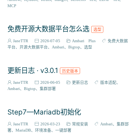
VIEW插件
2
MCP
组件编译
129
系统适配
27
免费开源大数据平台怎么选
选型
成神之路
127
集成案例
31
JaneTTR
2026-07-05
Ambari Plus
免费大数据
核心代码
平台
开源大数据平台
Ambari
Bigtop
选型
38
会员与访问
3
更新日志 · v3.0.1
历史版本
JaneTTR
2026-06-05
更新日志
版本适配
Ambari
Bigtop
集群部署
Step7—Mariadb初始化
JaneTTR
2026-03-23
常规安装
Ambari
集群部
署
MariaDB
环境准备
一键部署