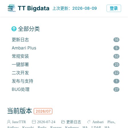
TT Bigdata
登录
上次更新：2026-08-09
全部分类
更新日志
16
Ambari Plus
5
常规安装
52
一键部署
25
二次开发
32
发布与支持
1
BUG处理
27
安全集成
60
监控与优化
14
当前版本
2026/07
组件安装
45
报错解决
JaneTTR
2026-07-24
更新日志
Ambari Plus
68
Airflow
Kyuubi
Redis
Ranger
Kerberos HA
LDAP HA