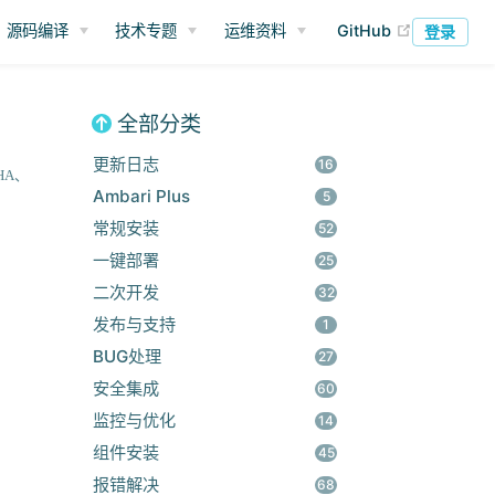
(opens ne
源码编译
技术专题
运维资料
GitHub
登录
全部分类
更新日志
16
HA
Ambari Plus
5
常规安装
52
一键部署
25
二次开发
32
发布与支持
1
BUG处理
27
安全集成
60
监控与优化
14
组件安装
45
报错解决
68