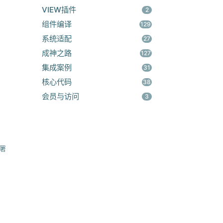
VIEW插件
2
组件编译
129
系统适配
27
成神之路
127
集成案例
31
核心代码
38
会员与访问
3
署