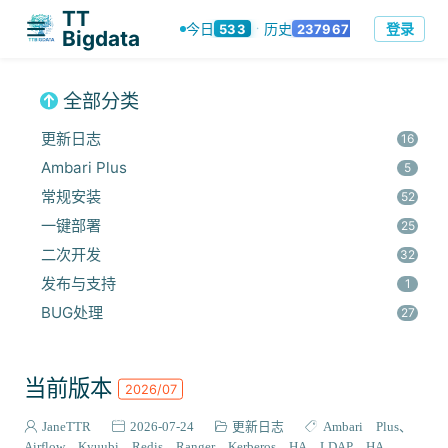
TT
登录
今日
历史
533
237967
·
Bigdata
全部分类
更新日志
16
Ambari Plus
5
常规安装
52
一键部署
25
二次开发
32
发布与支持
1
BUG处理
27
安全集成
60
监控与优化
14
当前版本
2026/07
组件安装
45
报错解决
JaneTTR
2026-07-24
更新日志
Ambari Plus
68
Airflow
Kyuubi
Redis
Ranger
Kerberos HA
LDAP HA