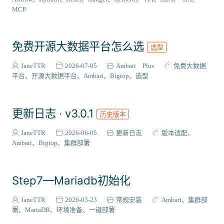
VIEW插件
2
MCP
组件编译
129
系统适配
27
免费开源大数据平台怎么选
选型
成神之路
127
集成案例
31
JaneTTR
2026-07-05
Ambari Plus
免费大数据
核心代码
平台
开源大数据平台
Ambari
Bigtop
选型
38
会员与访问
3
更新日志 · v3.0.1
历史版本
JaneTTR
2026-06-05
更新日志
版本适配
Ambari
Bigtop
集群部署
Step7—Mariadb初始化
JaneTTR
2026-03-23
常规安装
Ambari
集群部
署
MariaDB
环境准备
一键部署