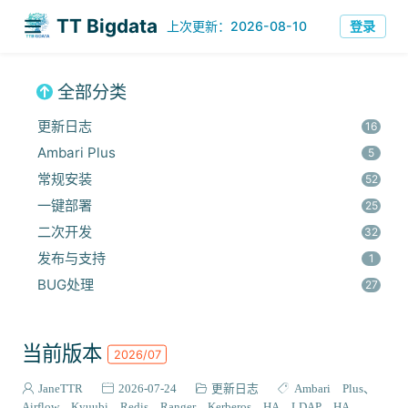
TT Bigdata
登录
上次更新：2026-08-10
全部分类
更新日志
16
Ambari Plus
5
常规安装
52
一键部署
25
二次开发
32
发布与支持
1
BUG处理
27
安全集成
60
监控与优化
14
当前版本
2026/07
组件安装
45
报错解决
JaneTTR
2026-07-24
更新日志
Ambari Plus
68
Airflow
Kyuubi
Redis
Ranger
Kerberos HA
LDAP HA