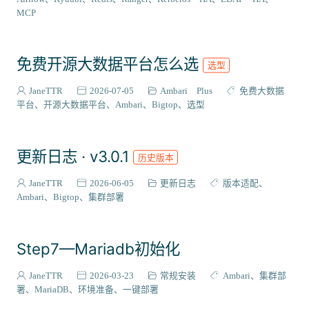
VIEW插件
2
MCP
组件编译
129
系统适配
27
免费开源大数据平台怎么选
选型
成神之路
127
集成案例
31
JaneTTR
2026-07-05
Ambari Plus
免费大数据
核心代码
平台
开源大数据平台
Ambari
Bigtop
选型
38
会员与访问
3
更新日志 · v3.0.1
历史版本
JaneTTR
2026-06-05
更新日志
版本适配
Ambari
Bigtop
集群部署
Step7—Mariadb初始化
JaneTTR
2026-03-23
常规安装
Ambari
集群部
署
MariaDB
环境准备
一键部署